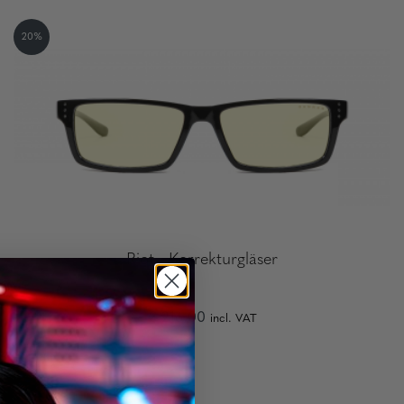
20%
Riot - Korrekturgläser
€ 216,00
incl. VAT