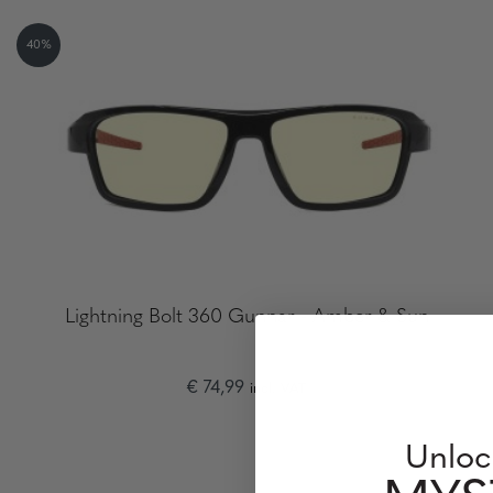
40%
Lightning Bolt 360 Gunnar - Amber & Sun
€ 74,99
incl. VAT
Unloc