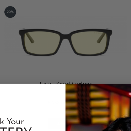
20%
Haus - Korrekturgläser
€ 268,00
incl. VAT
k Your
Mehr sehen