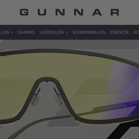
LLEN
GAMING
LESEBRILLEN
SONNENBRILLEN
ZUBEHÖR
KO