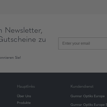
m Newsletter,
Gutscheine zu
onnieren Sie!
Hauptlinks
Kundendienst
Über Uns
Gunnar Optiks Europe
Produkte
Gunnar Optiks Europe 