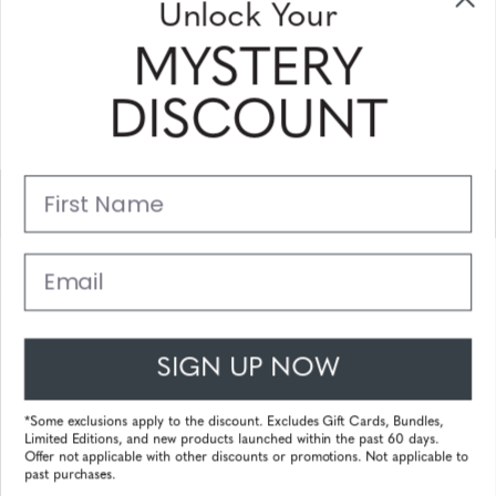
Unlock Your
erhalten
MYSTERY
Bitte geben Sie Ihre E-Mail Adresse ein und abonnieren Sie!
DISCOUNT
Subscribe
First Name
Unterstützung
Hauptlinks
Email
Kundendienst
SIGN UP NOW
© 2026 Gunnar Optiks. All Rights Reserved. The World Leader in
Computer Eyewear and Blue Light Lens Technology.
*Some exclusions apply to the discount. Excludes Gift Cards, Bundles,
Limited Editions, and new products launched within the past 60 days.
Powered by
Tecframe ERP
Offer not applicable with other discounts or promotions. Not applicable to
past purchases.