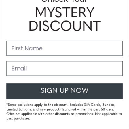
erhalten
MYSTERY
Bitte geben Sie Ihre E-Mail Adresse ein und abonnieren Sie!
DISCOUNT
Subscribe
First Name
Unterstützung
Hauptlinks
Email
Kundendienst
SIGN UP NOW
© 2026 Gunnar Optiks. All Rights Reserved. The World Leader in
Computer Eyewear and Blue Light Lens Technology.
*Some exclusions apply to the discount. Excludes Gift Cards, Bundles,
Limited Editions, and new products launched within the past 60 days.
Powered by
Tecframe ERP
Offer not applicable with other discounts or promotions. Not applicable to
past purchases.