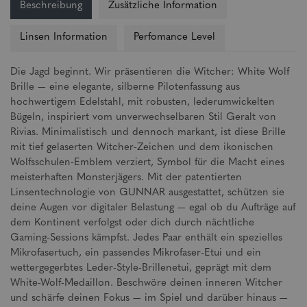
Beschreibung
Zusätzliche Information
Linsen Information
Perfomance Level
Die Jagd beginnt. Wir präsentieren die Witcher: White Wolf
Brille — eine elegante, silberne Pilotenfassung aus
hochwertigem Edelstahl, mit robusten, lederumwickelten
Bügeln, inspiriert vom unverwechselbaren Stil Geralt von
Rivias. Minimalistisch und dennoch markant, ist diese Brille
mit tief gelaserten Witcher-Zeichen und dem ikonischen
Wolfsschulen-Emblem verziert, Symbol für die Macht eines
meisterhaften Monsterjägers. Mit der patentierten
Linsentechnologie von GUNNAR ausgestattet, schützen sie
deine Augen vor digitaler Belastung — egal ob du Aufträge auf
dem Kontinent verfolgst oder dich durch nächtliche
Gaming-Sessions kämpfst. Jedes Paar enthält ein spezielles
Mikrofasertuch, ein passendes Mikrofaser-Etui und ein
wettergegerbtes Leder-Style-Brillenetui, geprägt mit dem
White-Wolf-Medaillon. Beschwöre deinen inneren Witcher
und schärfe deinen Fokus — im Spiel und darüber hinaus —