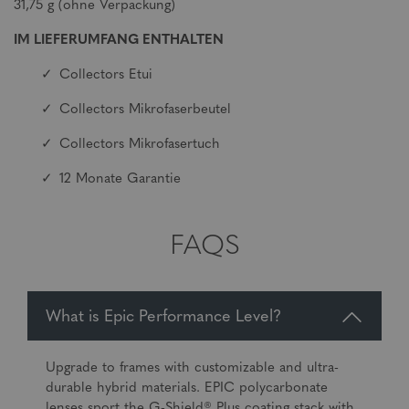
31,75 g (ohne Verpackung)
IM LIEFERUMFANG ENTHALTEN
Collectors Etui
Collectors Mikrofaserbeutel
Collectors Mikrofasertuch
12 Monate Garantie
FAQS
What is Epic Performance Level?
Upgrade to frames with customizable and ultra-
durable hybrid materials. EPIC polycarbonate
lenses sport the G-Shield® Plus coating stack with