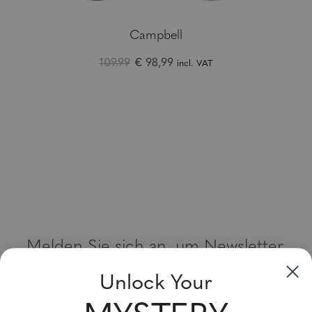
Campbell
109.99
€ 98,99
incl. VAT
Melden Sie sich an, um Newsletter,
Sonderangebote und Gutscheine zu
Unlock Your
erhalten
Bitte geben Sie Ihre E-Mail Adresse ein und abonnieren Sie!