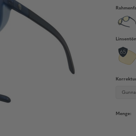
Rahmenfa
Linsentö
Korrektur
Gunna
Menge: