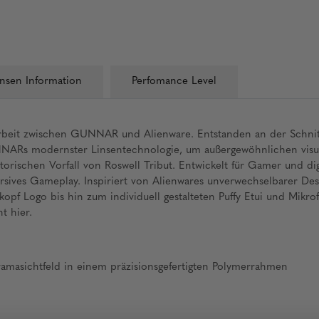
insen Information
Perfomance Level
beit zwischen GUNNAR und Alienware. Entstanden an der Schnitts
NNARs modernster Linsentechnologie, um außergewöhnlichen visuel
torischen Vorfall von Roswell Tribut. Entwickelt für Gamer und d
sives Gameplay. Inspiriert von Alienwares unverwechselbarer Desi
pf Logo bis hin zum individuell gestalteten Puffy Etui und Mikrof
t hier.
oramasichtfeld in einem präzisionsgefertigten Polymerrahmen