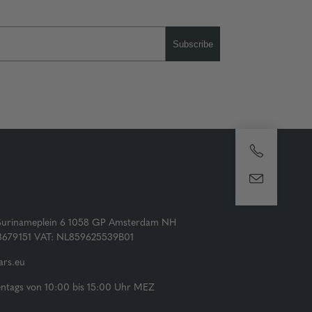
Subscribe
Surinameplein 6 1058 GP Amsterdam NH
73679151 VAT: NL859625539B01
rs.eu
tags von 10:00 bis 15:00 Uhr MEZ