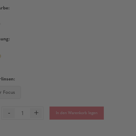
rbe:
nung:
linsen:
r Focus
-
+
In den Warenkorb legen