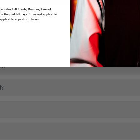
Excludes Gift Cards, Bundles, Limited
ltra-durable hybrid materials. EPIC polycarbonate lenses sport th
in the past 60 days. Offer not applicable
applicable to past purchases.
rd Coat. Protective flat fold case included.
vel?
el?
l?