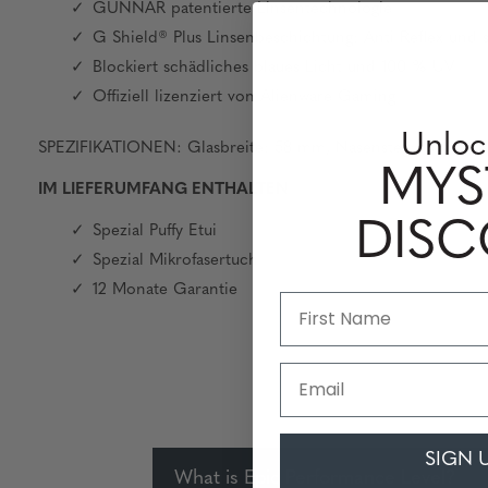
GUNNAR patentierte Linsentechnologie
G Shield® Plus Linsenbeschichtung: Anti Reflex und
Blockiert schädliches blaues Licht und 100 % UV
Offiziell lizenziert von Alienware Gaming
Unloc
SPEZIFIKATIONEN: Glasbreite: 58 mm, Nasensteg: 16 mm, R
MYS
IM LIEFERUMFANG ENTHALTEN
DIS
Spezial Puffy Etui
Spezial Mikrofasertuch
12 Monate Garantie
Email
SIGN 
What is Epic Performance Level?