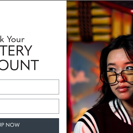
 schmutzabweisend
k Your
ahmenbreite: 136 mm, Bügellänge: 135 mm, Gewicht: 1,23 Unzen 
TERY
COUNT
FAQS
UP NOW