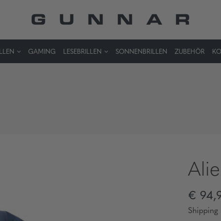
LLEN
GAMING
LESEBRILLEN
SONNENBRILLEN
ZUBEHÖR
KO
Ali
€ 94,
Shipping