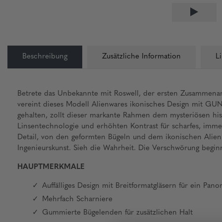
Beschreibung
Zusätzliche Information
L
Betrete das Unbekannte mit Roswell, der ersten Zusammenar
vereint dieses Modell Alienwares ikonisches Design mit GU
gehalten, zollt dieser markante Rahmen dem mysteriösen his
Linsentechnologie und erhöhten Kontrast für scharfes, immer
Detail, von den geformten Bügeln und dem ikonischen Alienko
Ingenieurskunst. Sieh die Wahrheit. Die Verschwörung beginn
HAUPTMERKMALE
Auffälliges Design mit Breitformatgläsern für ein Pan
Mehrfach Scharniere
Gummierte Bügelenden für zusätzlichen Halt