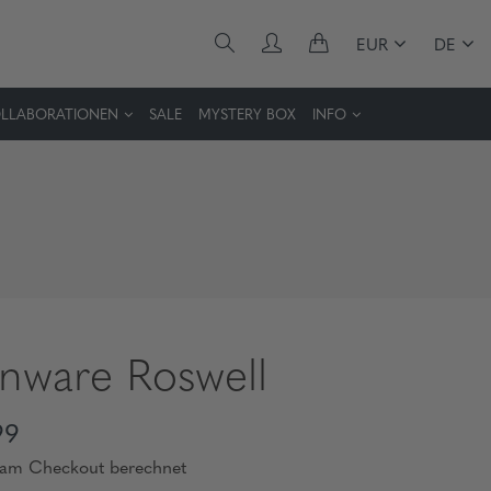
EUR
DE
LLABORATIONEN
SALE
MYSTERY BOX
INFO
enware Roswell
99
 am Checkout berechnet