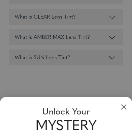
What is CLEAR Lens Tint?
What is AMBER MAX Lens Tint?
What is SUN Lens Tint?
Inscrivez-vous & Economisez
Unlock Your
Vente jusqu'à 20 % de réduction pour votre prochain achat
ce mois-ci!
MYSTERY
Subscribe