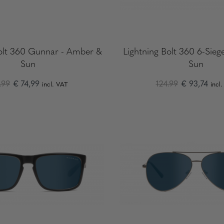
Bolt 360 Gunnar - Amber &
Lightning Bolt 360 6-Sie
Sun
Sun
.99
€ 74,99
124.99
€ 93,74
incl. VAT
incl