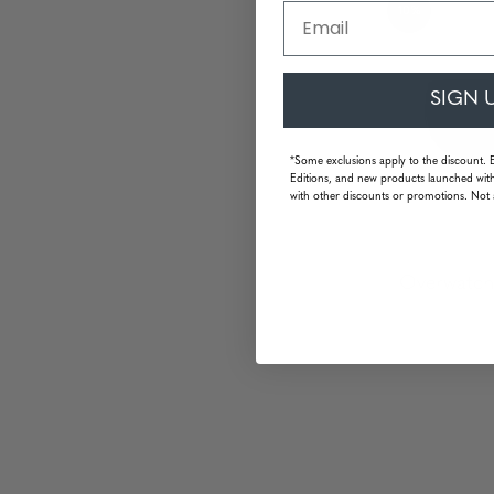
Email
10%
SIGN 
*Some exclusions apply to the discount. 
Editions, and new products launched with
with other discounts or promotions. Not 
Overwatch 
76