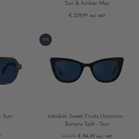
Sun & Amber Max
€ 239,99
T
incl. VAT
10%
- Sun
tokidoki Sweet Fruits Unicorno -
Banana Split - Sun
104.99
€ 94,49
T
incl. VAT