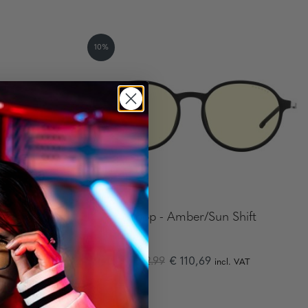
10%
Sun
Loop - Amber/Sun Shift
122.99
€ 110,69
T
incl. VAT