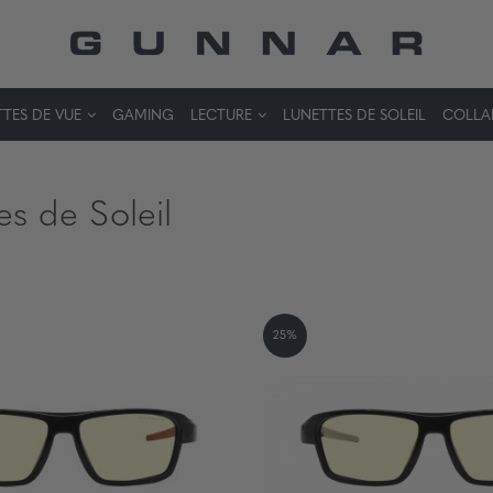
TES DE VUE
GAMING
LECTURE
LUNETTES DE SOLEIL
COLLA
es de Soleil
25%