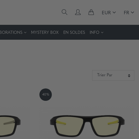
EUR
FR
BORATIONS
MYSTERY BOX
EN SOLDES
INFO
40%