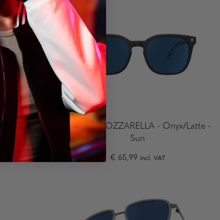
sses
tokidoki MOZZARELLA - Onyx/Latte -
Sun
€ 65,99
incl. VAT