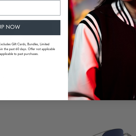
UP NOW
Excludes Gift Cards, Bundles, Limited
in the past 60 days. Offer not applicable
applicable to past purchases.
Reaper - Black Ash - Sun
Mustang - Sungla
.99
€ 69,29
€ 81,99
incl. VAT
incl. VAT