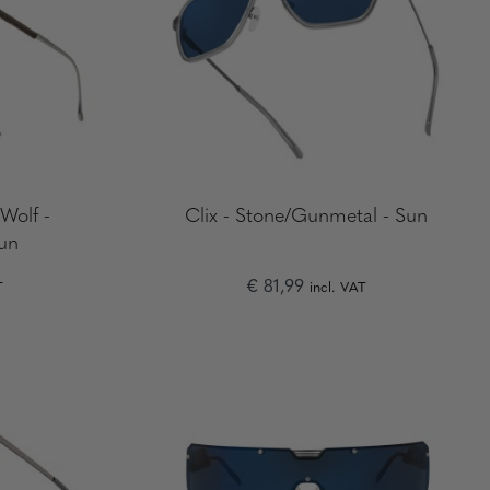
Wolf -
Clix - Stone/Gunmetal - Sun
un
€ 81,99
T
incl. VAT