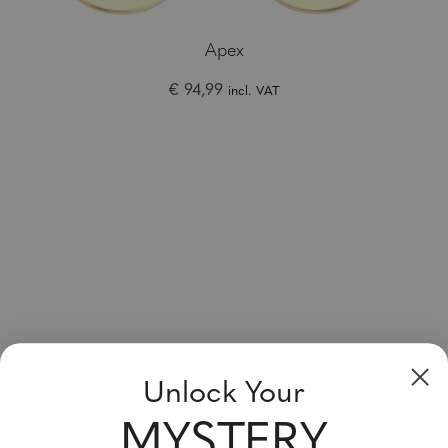
Apex
€ 94,99
incl. VAT
Inscrivez-vous & Economisez
Unlock Your
Vente jusqu'à 20 % de réduction pour votre prochain achat
ce mois-ci!
MYSTERY