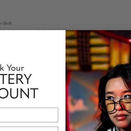
-Shift
résistant aux traces de doigts et oléophobe
k Your
TERY
COUNT
u cadre : 138 mm | Branches : 140 mm | Poids : 20 g (avec emballa