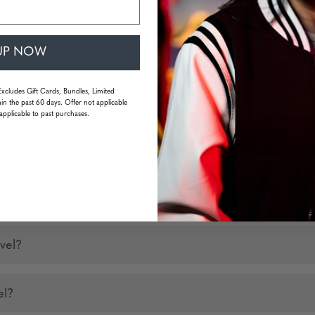
s | Poids : 6,26 kg
UP NOW
FAQS
Excludes Gift Cards, Bundles, Limited
in the past 60 days. Offer not applicable
applicable to past purchases.
ltra-durable hybrid materials. EPIC polycarbonate lenses sport th
rd Coat. Protective flat fold case included.
vel?
el?