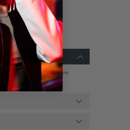
e G-Shield® Plus coating stack with