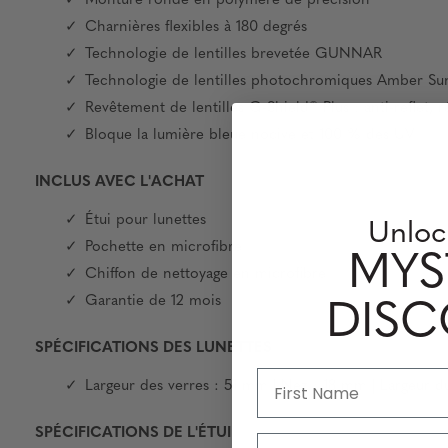
Monture ronde en polymère de précision
Charnières flexibles à 180 degrés
Technologie de lentilles brevetée GUNNAR
Technologie de lentilles photochromiques Amber Sun
Revêtement de lentilles G-Shield® Plus : anti-reflet, 
Bloque la lumière bleue nocive et 100 % des UV
INCLUS AVEC L'ACHAT
Étui pour lunettes
Unloc
Pochette en microfibre
MYS
Chiffon de nettoyage en microfibre
Garantie de 12 mois
DIS
SPÉCIFICATIONS DES LUNETTES
Largeur des verres : 51 mm | Nez : 18 mm | Largeur d
SPÉCIFICATIONS DE L'ÉTUI
Email