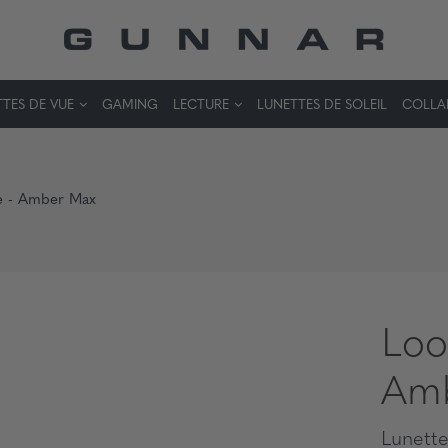
TES DE VUE
GAMING
LECTURE
LUNETTES DE SOLEIL
COLLA
e - Amber Max
Loo
Am
Lunette