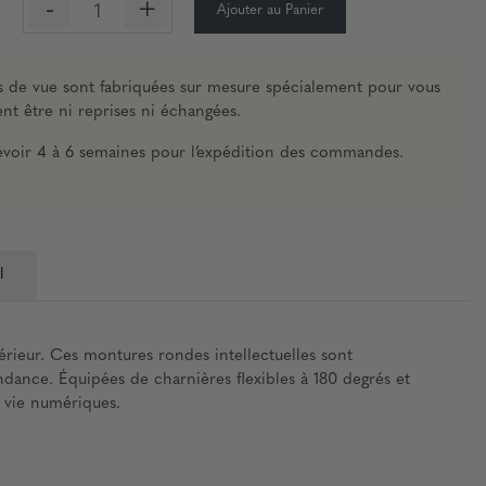
-
+
Ajouter au Panier
:
es de vue sont fabriquées sur mesure spécialement pour vous
nt être ni reprises ni échangées.
révoir 4 à 6 semaines pour l’expédition des commandes.
l
érieur. Ces montures rondes intellectuelles sont
dance. Équipées de charnières flexibles à 180 degrés et
 vie numériques.