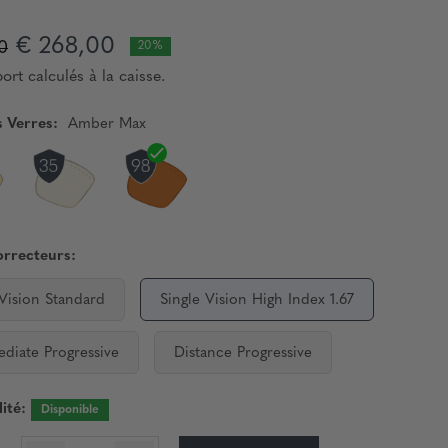
€ 268,00
0
20%
ort calculés à la caisse.
s Verres:
Amber Max
orrecteurs:
 Vision Standard
Single Vision High Index 1.67
ediate Progressive
Distance Progressive
ité:
Disponible