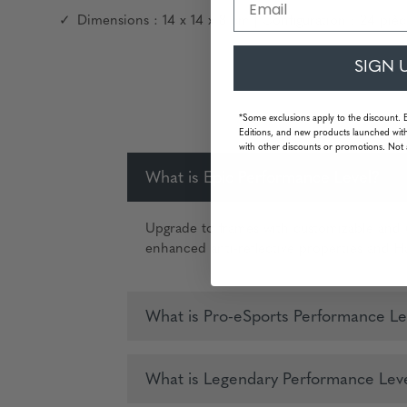
Dimensions : 14 x 14 x 8 cm | Configuration : 24 pièce
SIGN 
*Some exclusions apply to the discount. 
Editions, and new products launched with
with other discounts or promotions. Not 
What is Epic Performance Level?
Upgrade to frames with customizable and u
enhanced anti-reflective properties and Ha
What is Pro-eSports Performance Le
What is Legendary Performance Lev