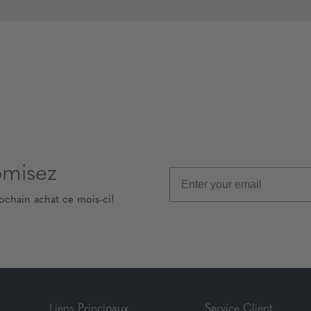
omisez
ochain achat ce mois-ci!
Liens Principaux
Service Client