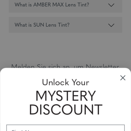
What is AMBER MAX Lens Tint?
What is SUN Lens Tint?
Melden Sie sich an, um Newsletter,
Sonderangebote und Gutscheine zu
Unlock Your
erhalten
MYSTERY
Bitte geben Sie Ihre E-Mail Adresse ein und abonnieren Sie!
DISCOUNT
Subscribe
First Name