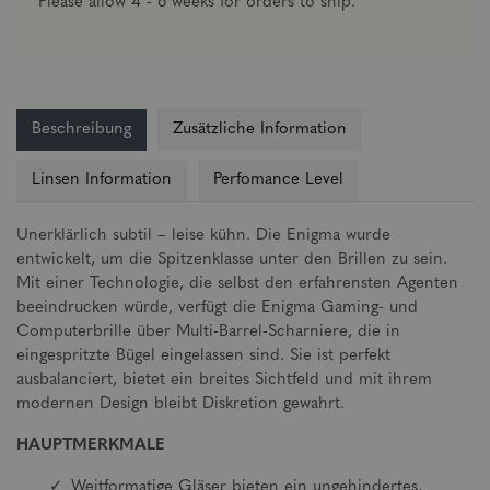
Please allow 4 - 6 weeks for orders to ship.
Beschreibung
Zusätzliche Information
Linsen Information
Perfomance Level
Unerklärlich subtil – leise kühn. Die Enigma wurde
entwickelt, um die Spitzenklasse unter den Brillen zu sein.
Mit einer Technologie, die selbst den erfahrensten Agenten
beeindrucken würde, verfügt die Enigma Gaming- und
Computerbrille über Multi-Barrel-Scharniere, die in
eingespritzte Bügel eingelassen sind. Sie ist perfekt
ausbalanciert, bietet ein breites Sichtfeld und mit ihrem
modernen Design bleibt Diskretion gewahrt.
HAUPTMERKMALE
Weitformatige Gläser bieten ein ungehindertes,