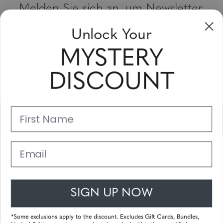
Melden Sie sich an, um Newsletter,
Sonderangebote und Gutscheine zu
Unlock Your
erhalten
MYSTERY
Bitte geben Sie Ihre E-Mail Adresse ein und abonnieren Sie!
DISCOUNT
Subscribe
First Name
Unterstützung
Hauptlinks
Email
Kundendienst
SIGN UP NOW
© 2026 Gunnar Optiks. All Rights Reserved. The World Leader in
Computer Eyewear and Blue Light Lens Technology.
*Some exclusions apply to the discount. Excludes Gift Cards, Bundles,