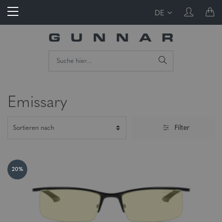
DE
Emissary
Filter
20%