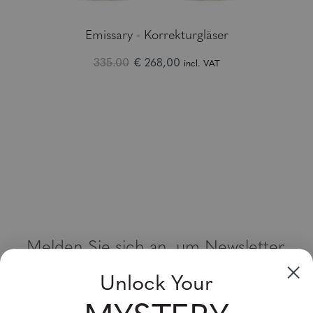
Emissary - Korrekturgläser
335.00
€ 268,00
incl. VAT
Melden Sie sich an, um Newsletter,
Sonderangebote und Gutscheine zu
Unlock Your
erhalten
Bitte geben Sie Ihre E-Mail Adresse ein und abonnieren Sie!