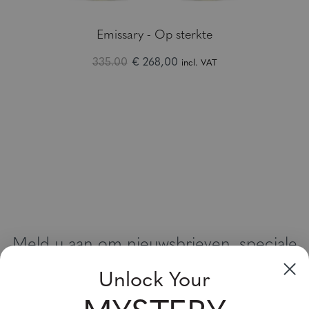
Emissary - Op sterkte
335.00
€ 268,00
incl. VAT
Meld u aan om nieuwsbrieven, speciale
aanbiedingen en kortingsbonnen te
Unlock Your
ontvangen
Vul uw email adres in en schrijf u in!