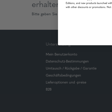
erhalten
Editions, and new products launched with
with other discounts or promotions. Not 
Bitte geben Sie Ihre E-Mail Adresse ein und ab
Unterstützung
Mein Benutzerkonto
Datenschutz-Bestimmungen
Umtausch / Rückgabe / Garantie
Geschäftsbedingungen
Lieferoptionen und -preise
B2B