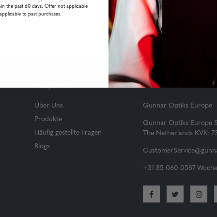
in the past 60 days. Offer not applicable
applicable to past purchases.
onnieren Sie!
Hauptlinks
Kundendienst
Über Uns
Gunnar Optiks Europe
Produkte
Gunnar Optiks Europe 
Häufig gestellte Fragen
The Netherlands KVK: 
Blogs
CustomerService@gunna
+31 85 060 0587 Wochen