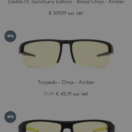
Diablo IV, Sanctuary Edition - Blood Onyx - Amber
€ 109,99
incl. VAT
40%
Torpedo - Onyx - Amber
71.99
€ 43,19
incl. VAT
40%