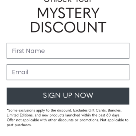
MYSTERY
Barron - Lunettes de Vue
DISCOUNT
320.00
€ 256,00
incl. VAT
First Name
25%
Email
SIGN UP NOW
ESL Blade Lite - White - Amber
*Some exclusions apply to the discount. Excludes Gift Cards, Bundles,
49.90
€ 37,43
incl. VAT
Limited Editions, and new products launched within the past 60 days.
Offer not applicable with other discounts or promotions. Not applicable to
past purchases.