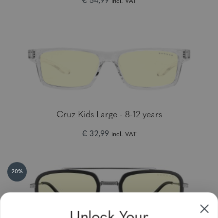
€ 54,99
incl. VAT
Cruz Kids Large - 8-12 years
€ 32,99
incl. VAT
20%
Unlock Your