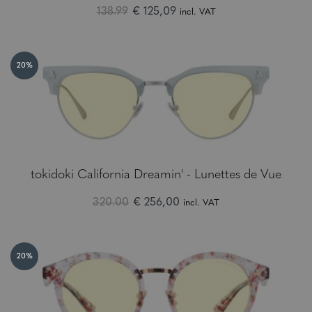
138.99
€ 125,09
incl. VAT
20%
tokidoki California Dreamin' - Lunettes de Vue
320.00
€ 256,00
incl. VAT
20%