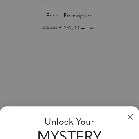
Echo - Prescription
315.00
€ 252,00
incl. VAT
Inscrivez-vous & Economisez
Unlock Your
Vente jusqu'à 20 % de réduction pour votre prochain achat
ce mois-ci!
MYSTERY