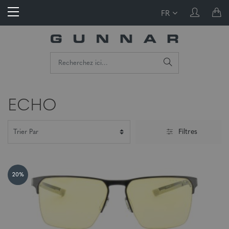
FR
ECHO
Filtres
20%