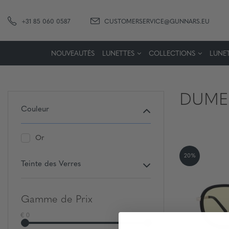
+31 85 060 0587
CUSTOMERSERVICE@GUNNARS.EU
NOUVEAUTÉS
LUNETTES
COLLECTIONS
LUNET
DUME
Couleur
Or
20%
Teinte des Verres
Gamme de Prix
€ 0
€ 500