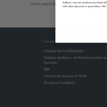
Editions, and new products launched with
Vente jusqu'à 20 % de réduction pour votre pr
with other discounts or promotions. Not 
Soutien
Politique de Confidentialité
Politique de Retour, de Remboursement et
Garantie
B2B
Options de Livraison et Tarifs
Termes et Conditions