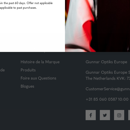
in the past 60 days. Offer not applicable
ochain achat ce mois-ci!
applicable to past purchases.
Liens Principaux
Service Client
Histoire de la Marque
Gunnar Optiks Europe
 de
Produits
Gunnar Optiks Europe 
Foire aux Questions
The Netherlands KVK: 
Blogues
CustomerService@gunna
+31 85 060 0587 10:00 