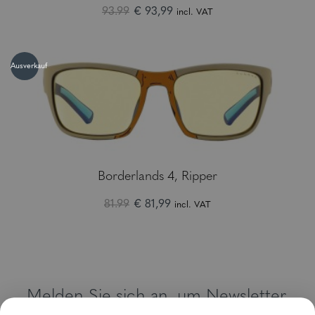
93.99
€ 93,99
incl. VAT
Ausverkauf
Borderlands 4, Ripper
81.99
€ 81,99
incl. VAT
Melden Sie sich an, um Newsletter,