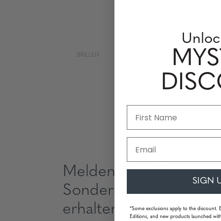
Unloc
MYS
BRILLEN
DIS
Email
Melden Sie sich an, u
SIGN 
Sonderangebote und 
erhalten
*Some exclusions apply to the discount. 
Editions, and new products launched with