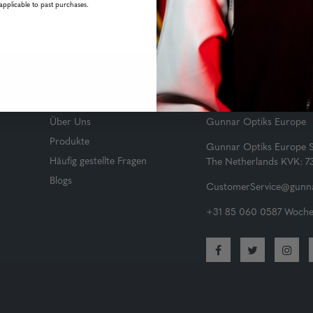
applicable to past purchases.
onnieren Sie!
Hauptlinks
Kundendienst
Über Uns
Gunnar Optiks Europe
Produkte
Gunnar Optiks Europe 
Häufig gestellte Fragen
The Netherlands KVK: 
Blogs
CustomerService@gunna
+31 85 060 0587 Wochen