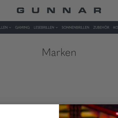
LLEN
GAMING
LESEBRILLEN
SONNENBRILLEN
ZUBEHÖR
KO
Marken