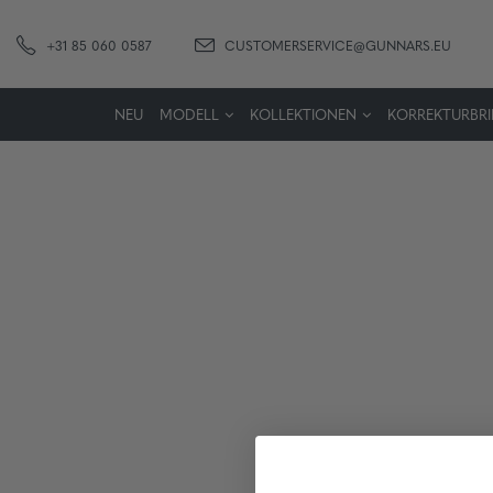
+31 85 060 0587
CUSTOMERSERVICE@GUNNARS.EU
NEU
MODELL
KOLLEKTIONEN
KORREKTURBRI