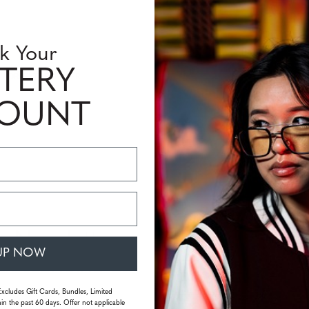
k Your
TERY
KORREKTURGLÄSER
ZUBEHÖR
COUNT
m Newsletter,
UP NOW
Gutscheine zu
Excludes Gift Cards, Bundles, Limited
in the past 60 days. Offer not applicable