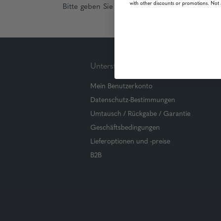
with other discounts or promotions. Not 
Bitte geben Sie Ihre E-Mail Adresse ein und ab
Unterstützung
Mein Benutzerkonto
Datenschutz-Bestimmungen
Umtausch / Rückgabe / Garantie
Geschäftsbedingungen
Lieferoptionen und -preise
B2B