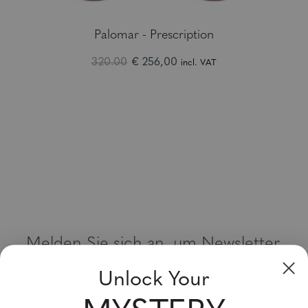
Palomar - Prescription
320.00
€ 256,00
incl. VAT
Melden Sie sich an, um Newsletter,
Sonderangebote und Gutscheine zu
Unlock Your
erhalten
Bitte geben Sie Ihre E-Mail Adresse ein und abonnieren Sie!