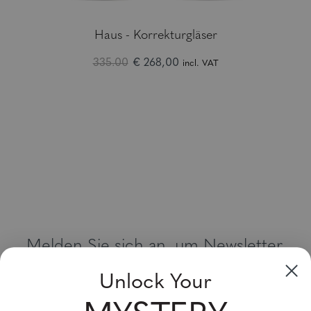
Haus - Korrekturgläser
335.00
€ 268,00
incl. VAT
Melden Sie sich an, um Newsletter,
Sonderangebote und Gutscheine zu
Unlock Your
erhalten
Bitte geben Sie Ihre E-Mail Adresse ein und abonnieren Sie!