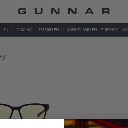
LLEN
GAMING
LESEBRILLEN
SONNENBRILLEN
ZUBEHÖR
KO
ey