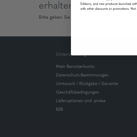
erhalten
Editions, and new products launched with
with other discounts or promotions. Not 
Bitte geben Sie Ihre E-Mail Adresse ein und ab
Unterstützung
Mein Benutzerkonto
Datenschutz-Bestimmungen
Umtausch / Rückgabe / Garantie
Geschäftsbedingungen
Lieferoptionen und -preise
B2B