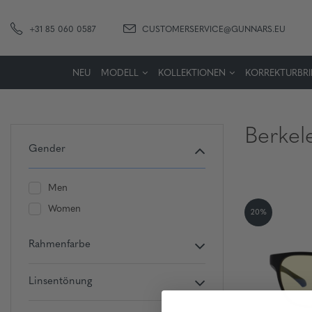
+31 85 060 0587
CUSTOMERSERVICE@GUNNARS.EU
NEU
MODELL
KOLLEKTIONEN
KORREKTURBRI
Berkel
Gender
Men
Women
20%
Rahmenfarbe
Linsentönung