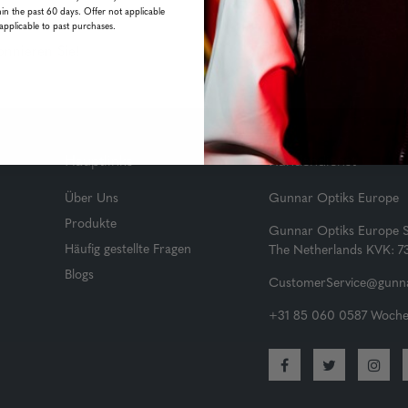
in the past 60 days. Offer not applicable
applicable to past purchases.
onnieren Sie!
Hauptlinks
Kundendienst
Über Uns
Gunnar Optiks Europe
Produkte
Gunnar Optiks Europe 
Häufig gestellte Fragen
The Netherlands KVK: 
Blogs
CustomerService@gunna
+31 85 060 0587 Wochen