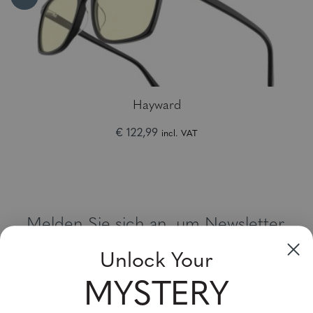
Hayward
€ 122,99
incl. VAT
Melden Sie sich an, um Newsletter,
Sonderangebote und Gutscheine zu
Unlock Your
erhalten
MYSTERY
Bitte geben Sie Ihre E-Mail Adresse ein und abonnieren Sie!