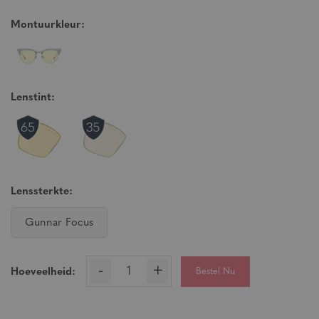
Montuurkleur:
Lenstint:
Lenssterkte:
Gunnar Focus
-
+
Bestel Nu
Hoeveelheid: