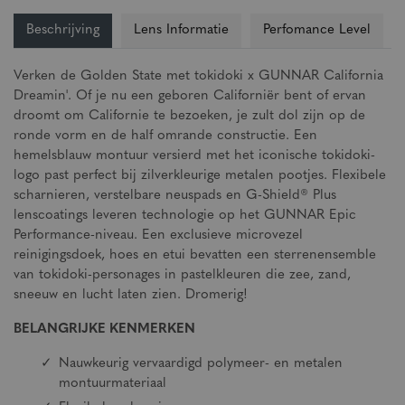
Beschrijving
Lens Informatie
Perfomance Level
Verken de Golden State met tokidoki x GUNNAR California
Dreamin'. Of je nu een geboren Californiër bent of ervan
droomt om Californie te bezoeken, je zult dol zijn op de
ronde vorm en de half omrande constructie. Een
hemelsblauw montuur versierd met het iconische tokidoki-
logo past perfect bij zilverkleurige metalen pootjes. Flexibele
scharnieren, verstelbare neuspads en G-Shield® Plus
lenscoatings leveren technologie op het GUNNAR Epic
Performance-niveau. Een exclusieve microvezel
reinigingsdoek, hoes en etui bevatten een sterrenensemble
van tokidoki-personages in pastelkleuren die zee, zand,
sneeuw en lucht laten zien. Dromerig!
BELANGRIJKE KENMERKEN
Nauwkeurig vervaardigd polymeer- en metalen
montuurmateriaal