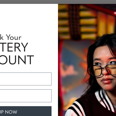
k Your
TERY
COUNT
 |
Veer
: 145 mm |
Gewicht
: 1,05 gram (
zonder
verpakking
)
 8,05
lbs
FAQS
UP NOW