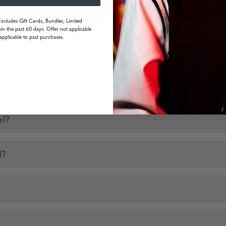
Excludes Gift Cards, Bundles, Limited
in the past 60 days. Offer not applicable
ltra-durable hybrid materials. EPIC polycarbonate lenses sport th
applicable to past purchases.
rd Coat. Protective flat fold case included.
vel?
el?
l?