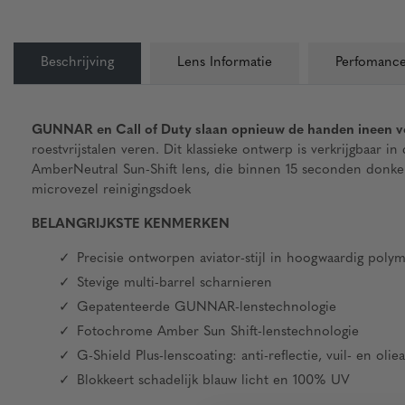
Beschrijving
Lens Informatie
Perfomance
GUNNAR en Call of Duty
slaan
opnieuw
de
handen
ineen
v
roestvrijstalen
veren
. Dit
klassieke
ontwerp
is
verkrijgbaar
in
AmberNeutr
al
Sun-Shif
t
le
ns
, di
e
binn
en
1
5
second
e
n
donk
e
microvez
e
l
reinigingsdo
ek
BELANGRIJKSTE KENMERKEN
Precisie ontworpen aviator-stijl in hoogwaardig poly
Stevige multi-barrel scharnieren
Gepatenteerde GUNNAR-lenstechnologie
Fotochrome Amber Sun Shift-lenstechnologie
G-Shield Plus-lenscoating: anti-reflectie, vuil- en olie
Blokkeert schadelijk blauw licht en 100% UV