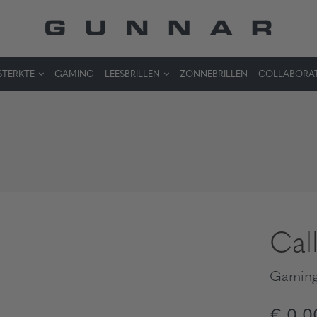
STERKTE
GAMING
LEESBRILLEN
ZONNEBRILLEN
COLLABORA
Cal
Gaming
€ 0,0