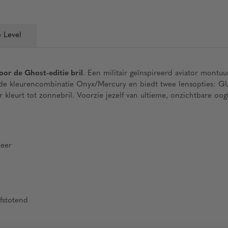
 Level
oor
de
Ghost-editie
bril
.
Een
militair
geïnspireerd
aviator
montuu
 de
kleurencombinatie
Onyx/Mercury en
biedt
twee
lensopties
:
GU
r
kleu
r
t
t
o
t
zonnebr
il
.
Voorz
i
e
jeze
lf
va
n
ultie
me
,
onzichtba
r
e
oog
meer
afstotend