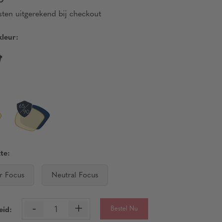
ten uitgerekend bij checkout
leur:
te:
r Focus
Neutral Focus
-
+
Bestel Nu
eid: