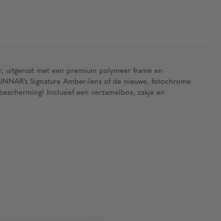
r
,
uitgerust
met
een
premium
polymeer
frame en
NNAR’s
Signature Amber-
lens
of de
nieuwe
,
fotochro
m
e
beschermi
ng
!
Inclusi
e
f
e
e
n
verzamelb
ox
,
zak
je
e
n