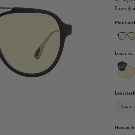
Bezorgkos
Montuurk
Lenstint:
Lenssterk
Gunna
Hoeveelh