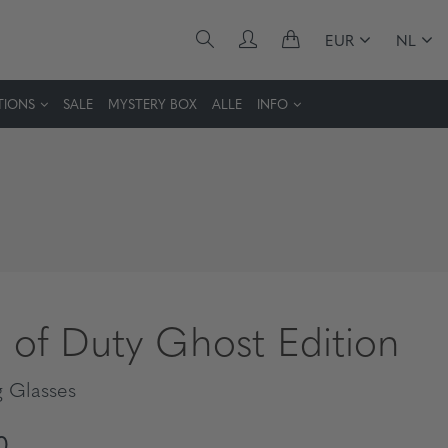
EUR
NL
TIONS
SALE
MYSTERY BOX
ALLE
INFO
l of Duty Ghost Edition
 Glasses
0