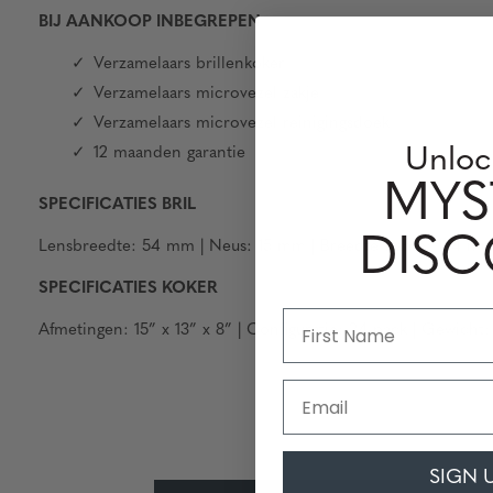
BIJ AANKOOP INBEGREPEN
Verzamelaars brillenkoker
Verzamelaars microvezel zakje
Verzamelaars microvezel reinigingsdoek
Unloc
12 maanden garantie
MYS
SPECIFICATIES BRIL
DIS
Lensbreedte
: 54 mm |
Neus
: 15 mm |
Breedte
frame:
134 mm
SPECIFICATIES KOKER
Afmetingen
: 15” x 13” x 8” |
Configuratie
: 24-pack |
Gewicht
:
Email
SIGN 