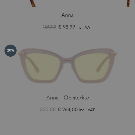
Anna
109.99
€ 98,99
incl. VAT
20%
Anna - Op sterkte
330.00
€ 264,00
incl. VAT