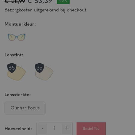
€ 83,39
€ 138,99
40%
Bezorgkosten uitgerekend bij checkout
Montuurkleur:
Lenstint:
Lenssterkte:
Gunnar Focus
-
+
Bestel Nu
Hoeveelheid: