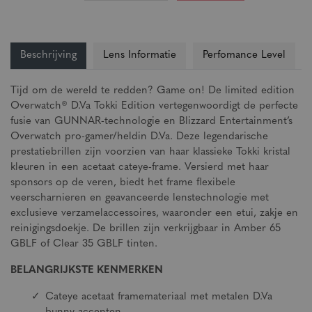
Beschrijving
Lens Informatie
Perfomance Level
Tijd om de wereld te redden? Game on! De limited edition
Overwatch® D.Va Tokki Edition vertegenwoordigt de perfecte
fusie van GUNNAR-technologie en Blizzard Entertainment’s
Overwatch pro-gamer/heldin D.Va. Deze legendarische
prestatiebrillen zijn voorzien van haar klassieke Tokki kristal
kleuren in een acetaat cateye-frame. Versierd met haar
sponsors op de veren, biedt het frame flexibele
veerscharnieren en geavanceerde lenstechnologie met
exclusieve verzamelaccessoires, waaronder een etui, zakje en
reinigingsdoekje. De brillen zijn verkrijgbaar in Amber 65
GBLF of Clear 35 GBLF tinten.
BELANGRIJKSTE KENMERKEN
Cateye acetaat framemateriaal met metalen D.Va