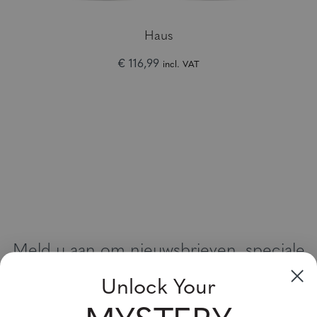
Haus
€ 116,99
incl. VAT
Meld u aan om nieuwsbrieven, speciale
aanbiedingen en kortingsbonnen te
Unlock Your
ontvangen
Vul uw email adres in en schrijf u in!