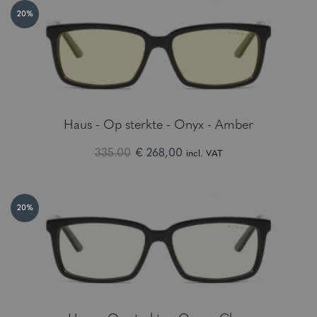
20%
Haus - Op sterkte - Onyx - Amber
335.00
€ 268,00
incl. VAT
20%