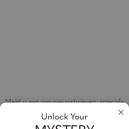
Meld u aan om nieuwsbrieven, speciale
aanbiedingen en kortingsbonnen te
Unlock Your
ontvangen
Vul uw email adres in en schrijf u in!