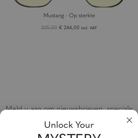
Mustang - Op sterkte
305.00
€ 244,00
incl. VAT
Meld u aan om nieuwsbrieven, speciale
aanbiedingen en kortingsbonnen te
Unlock Your
ontvangen
Vul uw email adres in en schrijf u in!