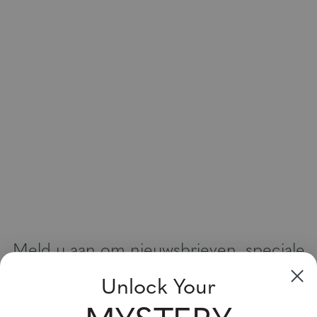
Meld u aan om nieuwsbrieven, speciale
aanbiedingen en kortingsbonnen te
Unlock Your
ontvangen
Vul uw email adres in en schrijf u in!