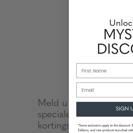
Unloc
MYS
DIS
Email
Meld u aan om nieuws
SIGN 
speciale aanbiedingen
kortingsbonnen te ont
*Some exclusions apply to the discount. 
Editions, and new products launched with