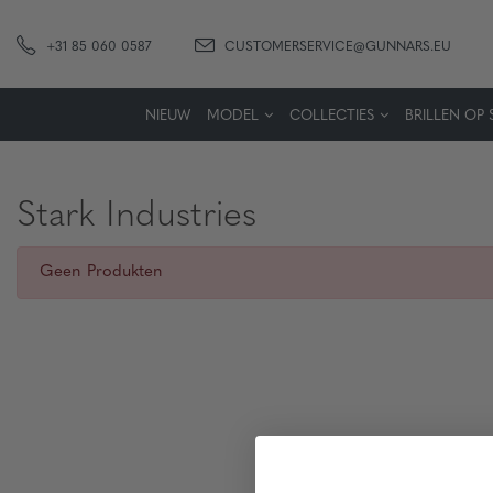
+31 85 060 0587
CUSTOMERSERVICE@GUNNARS.EU
NIEUW
MODEL
COLLECTIES
BRILLEN OP 
Stark Industries
Geen Produkten