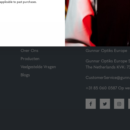
applicable to past purchases.
Belangrijke Links
Klantenservice
Over Ons
Gunnar Optiks Europe
Producten
Gunnar Optiks Europe 
Veelgestelde Vragen
The Netherlands KVK: 
Blogs
CustomerService@gunna
+31 85 060 0587 Op wer