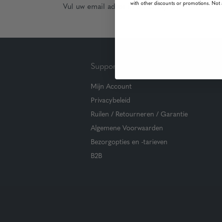
with other discounts or promotions. Not 
Vul uw email adres in en schrijf u in!
Support
Mijn Account
Privacybeleid
Ruilen / Retourneren / Garantie
Algemene Voorwaarden
Bezorgopties en -tarieven
B2B