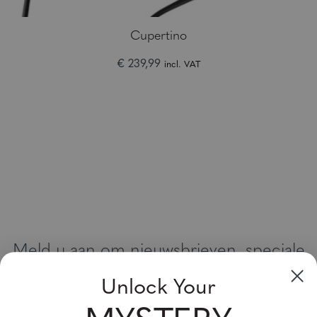
Cupertino
€ 239,99
incl. VAT
Meld u aan om nieuwsbrieven, speciale
aanbiedingen en kortingsbonnen te
Unlock Your
ontvangen
Vul uw email adres in en schrijf u in!